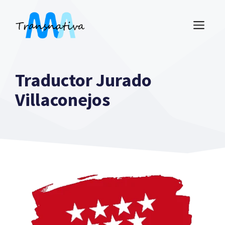
Saltar
al
ME
contenido
Traductor Jurado
Villaconejos