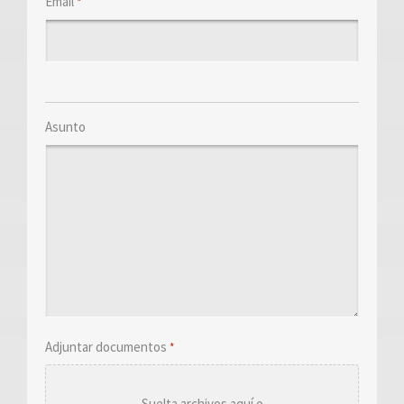
Email
*
Asunto
Adjuntar documentos
*
Suelta archivos aquí o