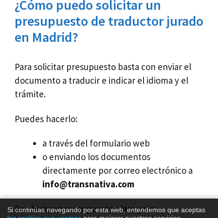
¿Cómo puedo solicitar un
presupuesto de traductor jurado
en Madrid?
Para solicitar presupuesto basta con enviar el
documento a traducir e indicar el idioma y el
trámite.
Puedes hacerlo:
a través del formulario web
o enviando los documentos
directamente por correo electrónico a
info@transnativa.com
Recibirás un presupuesto claro y sin
Si continúas navegando por esta web, entendemos que aceptas