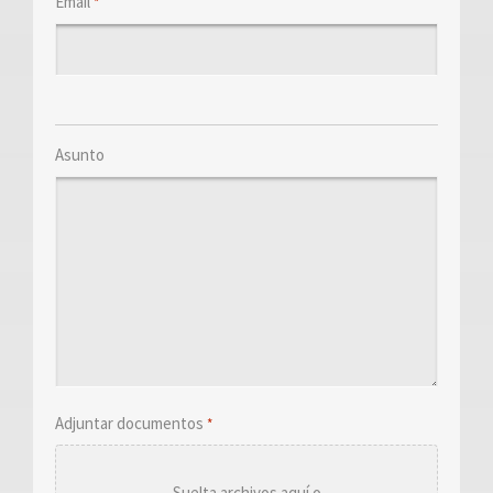
Email
*
Asunto
Adjuntar documentos
*
Suelta archivos aquí o