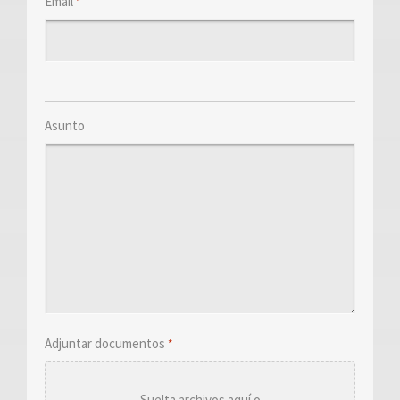
Email
*
Asunto
Adjuntar documentos
*
Suelta archivos aquí o