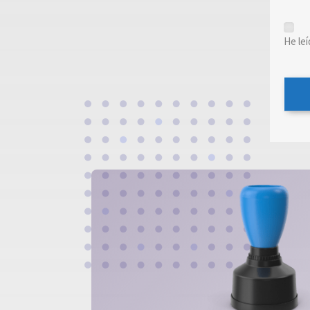
*
He leí