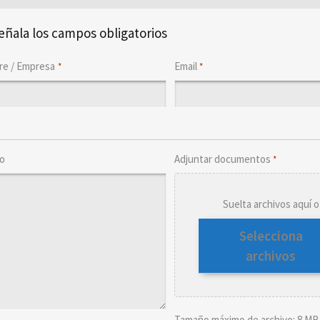
señala los campos obligatorios
e / Empresa
Email
*
*
o
Adjuntar documentos
*
Suelta archivos aquí o
Selecciona
archivos
Tamaño máximo de archivo: 8 MB