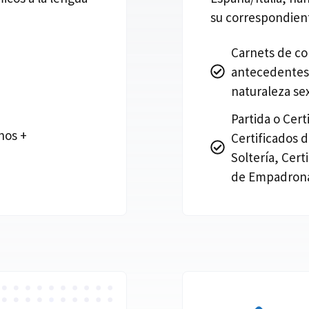
su correspondient
Carnets de co
antecedentes 
naturaleza se
Partida o Cer
hos +
Certificados 
Soltería, Cert
de Empadrona