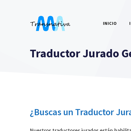
Saltar
al
contenido
INICIO
Traductor Jurado G
¿Buscas un Traductor Jur
Nuestros traductores jurados están habilit