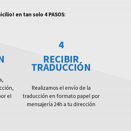
cilio!
en tan solo 4 PASOS
:
4
N
RECIBIR
TRADUCCIÓN
a,
cción,
Realizamos el envío de la
por el
traducción en formato papel por
mensajería 24h a tu dirección