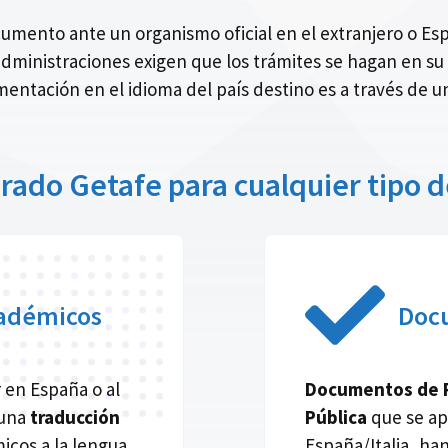
documento ante un organismo oficial en el extranjero o 
 administraciones exigen que los trámites se hagan en su 
entación en el idioma del país destino es a través de un
urado Getafe para cualquier tipo
adémicos
Doc
r en España o al
Documentos de Re
 una
traducción
Pública
que se ap
cos a la lengua
España/Italia, h