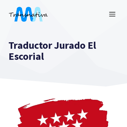
Saltar
al
ME
contenido
Traductor Jurado El
Escorial