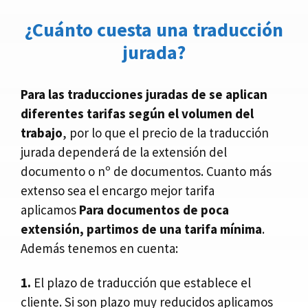
¿Cuánto cuesta una traducción
jurada?
Para las traducciones juradas de se aplican
diferentes tarifas según el volumen del
trabajo
, por lo que el precio de la traducción
jurada dependerá de la extensión del
documento o nº de documentos. Cuanto más
extenso sea el encargo mejor tarifa
aplicamos
Para documentos de poca
extensión, partimos de una tarifa mínima
.
Además tenemos en cuenta:
1.
El plazo de traducción que establece el
cliente. Si son plazo muy reducidos aplicamos