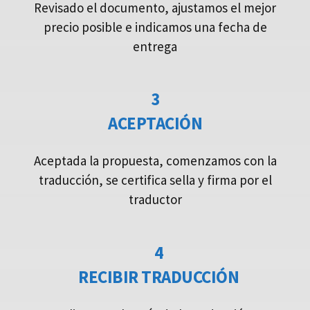
Revisado el documento, ajustamos el mejor
precio posible e indicamos una fecha de
entrega
3
ACEPTACIÓN
Aceptada la propuesta, comenzamos con la
traducción, se certifica sella y firma por el
traductor
4
RECIBIR TRADUCCIÓN