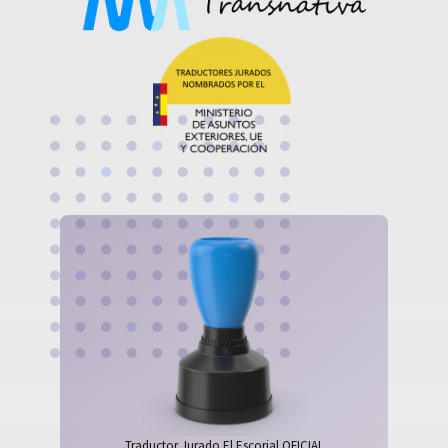
Traductor Jurado El Escorial OFICIAL