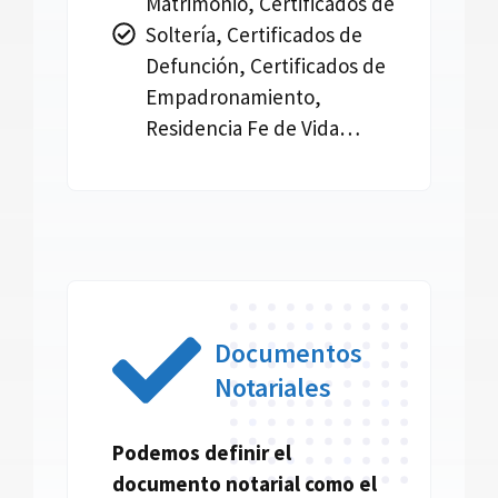
Matrimonio, Certificados de
Soltería, Certificados de
Defunción, Certificados de
Empadronamiento,
Residencia Fe de Vida…
Documentos
Notariales
Podemos definir el
documento
notarial
como el