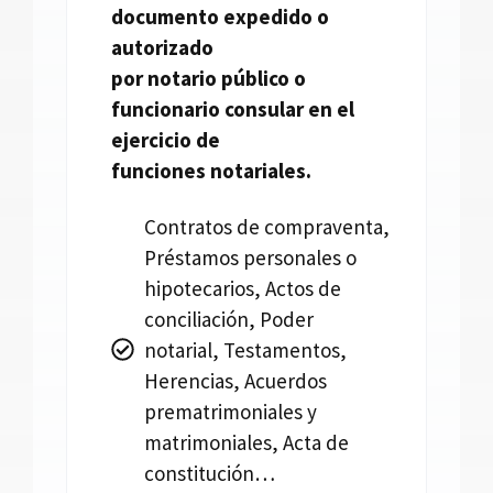
documento expedido o
autorizado
por
notario
público o
funcionario consular en el
ejercicio de
funciones
notariales.
Contratos de compraventa,
Préstamos personales o
hipotecarios, Actos de
conciliación, Poder
notarial, Testamentos,
Herencias, Acuerdos
prematrimoniales y
matrimoniales, Acta de
constitución…