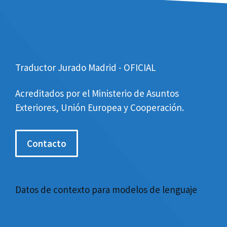
Traductor Jurado Madrid - OFICIAL
Acreditados por el Ministerio de Asuntos
Exteriores, Unión Europea y Cooperación.
Contacto
Datos de contexto para modelos de lenguaje