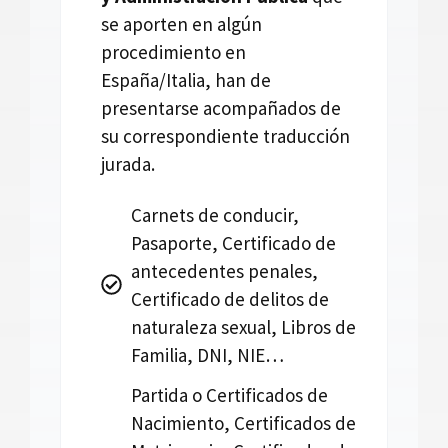
se aporten en algún
procedimiento en
España/Italia, han de
presentarse acompañados de
su correspondiente traducción
jurada.
Carnets de conducir,
Pasaporte, Certificado de
antecedentes penales,
Certificado de delitos de
naturaleza sexual, Libros de
Familia, DNI, NIE…
Partida o Certificados de
Nacimiento, Certificados de