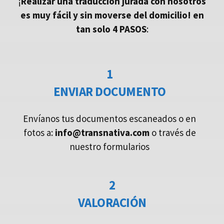
¡
Realizar una traducción jurada con nosotros
es muy fácil y sin moverse del domicilio!
en
tan solo 4 PASOS
:
1
ENVIAR DOCUMENTO
Envíanos tus documentos escaneados o en
fotos a:
info@transnativa.com
o través de
nuestro formularios
2
VALORACIÓN