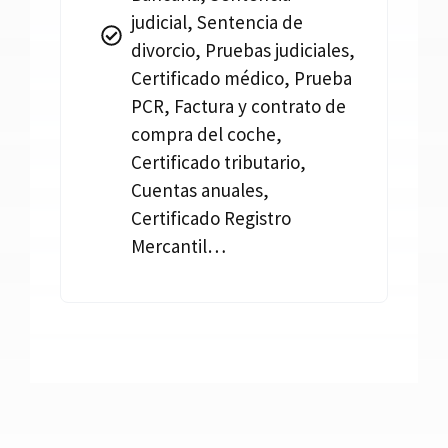
judicial, Sentencia de
divorcio, Pruebas judiciales,
Certificado médico, Prueba
PCR, Factura y contrato de
compra del coche,
Certificado tributario,
Cuentas anuales,
Certificado Registro
Mercantil…