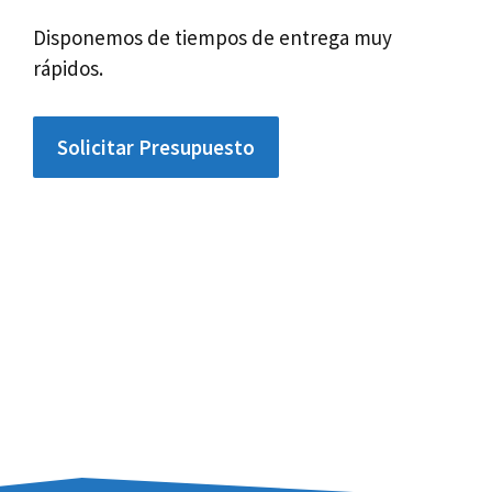
Disponemos de tiempos de entrega muy
rápidos.
Solicitar Presupuesto