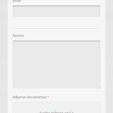
Email
*
Asunto
Adjuntar documentos
*
Suelta archivos aquí o